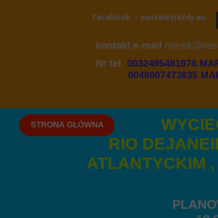
Facebook - naszewyjazdy.eu
kontakt e-mail
marek@nasz
Nr tel.
0032495481976 MA
0048607473635 MAR
WYCIECZKA
STRONA GŁÓWNA
RIO DEJANEIR
ATLANTYCKIM 
SALV
PLANOWAN