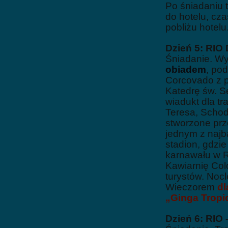
Po śniadaniu t
do hotelu, cz
pobliżu hotelu
Dzień 5: RI
Śniadanie. Wy
obiadem
, po
Corcovado z p
Katedrę św. S
wiadukt dla t
Teresa, Schod
stworzone prze
jednym z najb
stadion, gdzi
karnawału w R
Kawiarnię Colo
turystów. Nocl
Wieczorem
dl
„Ginga Tropic
Dzień 6: RI