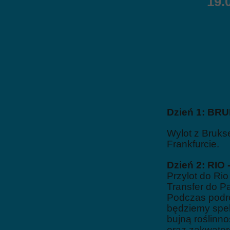
19.06 - 0
Dzień 1: BR
Wylot z Brukse
Frankfurcie.
Dzień 2: RIO
Przylot do Ri
Transfer do P
Podczas podr
będziemy spek
bujną roślinno
oraz zakwate