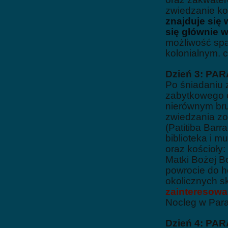
zwiedzanie ko
znajduje się 
się głównie 
możliwość sp
kolonialnym.
c
Dzień 3: PA
Po śniadaniu
zabytkowego c
nierównym bru
zwiedzania zo
(Patitiba Barr
biblioteka i 
oraz kościoły:
Matki Bożej B
powrocie do h
okolicznych s
zainteresowa
Nocleg w Para
Dzień 4: PAR