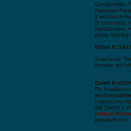
Candomblé., Ri
Naszego Pana 
z widokiem na
(z zewnątrz),
rękodziełem, 
plaży. Nocleg
Dzień 8: SA
Śniadanie.
Tra
transfer do hot
Dzień 9: IGU
Po śniadaniu 
wodospadów
najbardziej i
del Diablo”). 
bardzo blis
popołudniem
.