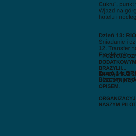
Cukru”, punkt
Wjazd na górę
hotelu i nocle
Dzień 13: R
Śniadanie i c
12. Transfer n
Frankfurcie.
* POZYCJE O
DODATKOWYMI
BRAZYLII...
Dzień 14: B
ZNAJĄC JUŻ 
Planowy przylo
UCZESTNIKOM 
OPISEM.
ORGANIZACYJN
NASZYM PILO