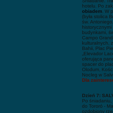
Śniadanie. Tra
hotelu. Po za
obiadem
. W 
(była stolica B
św. Antoniego,
historycznymi
budynkami, św
Campo Grande 
kulturalnych,
Bahii, Plac P
„Elevador Lac
oferująca pan
spacer do pla
Olodum, Kości
Nocleg w Salv
Dla zaintere
Dzień 7: SA
Po śniadaniu,
do Tororó - M
ozdobiony rzeź