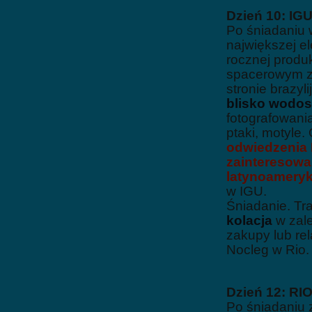
Dzień 10: IG
Po śniadaniu
największej e
rocznej produk
spacerowym z
stronie brazyli
blisko wodo
fotografowania
ptaki, motyle.
odwiedzenia
zainteresowa
latynoameryk
w IGU.
Śniadanie. Tra
kolacja
w zale
zakupy lub re
Nocleg w Rio.
Dzień 12: R
Po śniadaniu 