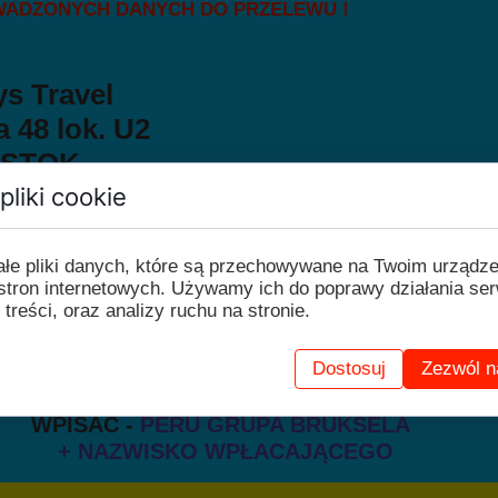
ADZONYCH DANYCH DO PRZELEWU !
ys Travel
 48 lok. U2
LYSTOK
pliki cookie
UR:
PL11 1140 2004 0000 3312 1777 
ałe pliki danych, które są przechowywane na Twoim urządz
T: BREXPLPWMBK.
stron internetowych. Używamy ich do poprawy działania ser
 treści, oraz analizy ruchu na stronie.
ANIEM PRZELEWU, PROSZĘ SPRAWDZIĆ
Dostosuj
Zezwól n
EWIE BĘDZIE WIDOCZNE NAZWISKO
ĄCEGO
-
JEŻELI NIE TO PROSZĘ KONIECZNIE
AĆ -
PERU GRUPA BRUKSELA
SKO WPŁACAJĄCEGO