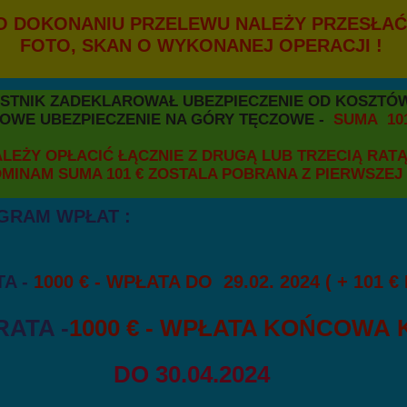
IU PRZELEWU NALEŻY PRZESŁAĆ
N O WYKONANEJ OPERACJI !
IK ZADEKLAROWAŁ UBEZPIECZENIE OD KOS
ZPIECZENIE NA GÓRY TĘCZOWE -
SUMA 101
Ć ŁĄCZNIE Z DRUGĄ LUB TRZECIĄ RATĄ 
MA 101 € ZOSTALA POBRANA Z PIERWSZEJ R
GRAM WPŁAT :
 -
1000 € - WPŁATA DO 29.02. 2024 ( + 101 
RATA -
1000 € - WPŁATA KOŃCOWA 
DO 30.04.2024