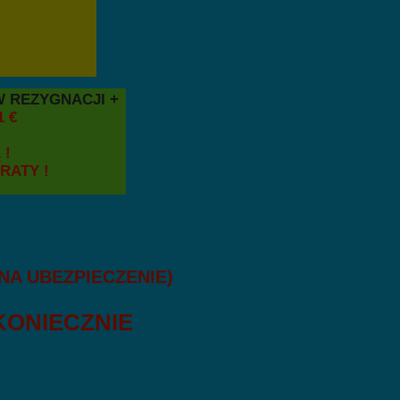
ZTÓW REZYGNACJI +
 €
!
ATY !
€ NA UBEZPIECZENIE)
KONIECZNIE