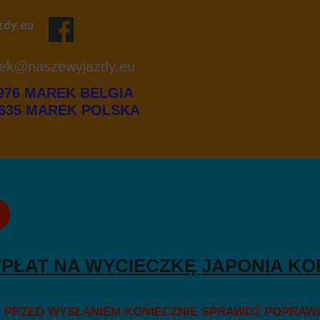
zdy.eu
ek@naszewyjazdy.eu
1976 MAREK BELGIA
5 MAREK POLSKA
PŁAT NA WYCIECZKĘ JAPONIA KOR
ZED WYSŁANIEM KONIECZNIE SPRAWDŹ POPRAW