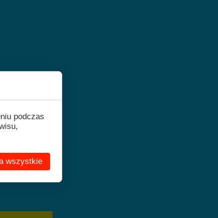
5460
eniu podczas
wisu,
a wszystkie