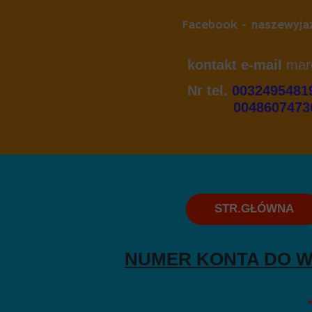
Facebook - naszewyja
kontakt e-mail
mar
Nr tel.
003249548
004860747363
STR.GŁÓWNA
NUMER KONTA DO W
* PR