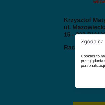
WROW
Krzysztof Mat
ul. Mazowiecka
15 - 302 BIA
Zgoda na 
Rachunek w
E
Cookies to m
Kod SWIF
przeglądania 
personalizacji
* PRZED WYSŁ
CZY NA PRZEL
WPŁACAJ
WPIS
+ NAZWI