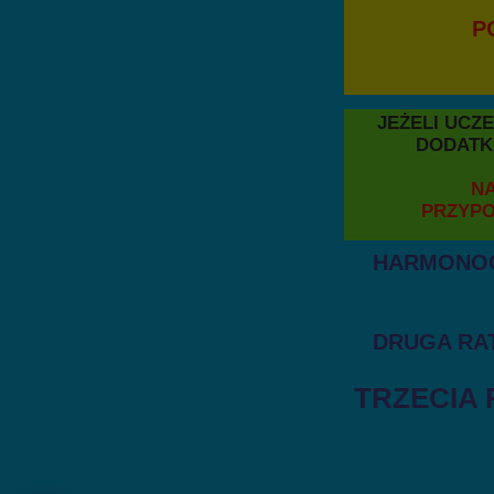
PO DOKONAN
FOTO, SKA
JEŻELI UCZESTN
DODATKOWE UBE
NALEŻY OPŁACI
PRZYPOMINAM SU
HARMONO
DRUGA RATA
TRZECIA 