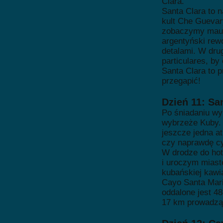
Clara.
Santa Clara to n
kult Che Guevar
zobaczymy mauz
argentyński rew
detalami. W dru
particulares, 
Santa Clara to 
przegapić!
Dzień 11: Sa
Po śniadaniu w
wybrzeże Kuby.
jeszcze jedna a
czy naprawdę c
W drodze do hot
i uroczym miast
kubańskiej kawia
Cayo Santa Mari
oddalone jest 4
17 km prowadzą