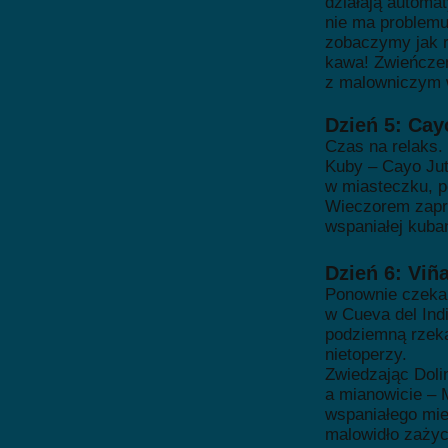
działają automat
nie ma problemu
zobaczymy jak r
kawa! Zwieńczen
z malowniczym w
Dzień 5: Cay
Czas na relaks.
Kuby – Cayo Jut
w miasteczku, p
Wieczorem zapro
wspaniałej kuba
Dzień 6: Viñ
Ponownie czeka
w Cueva del Indi
podziemną rzeką
nietoperzy.
Zwiedzając Doli
a mianowicie – 
wspaniałego mie
malowidło zażyc