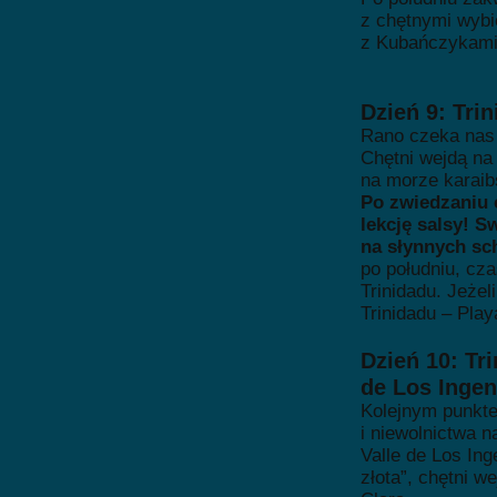
z chętnymi wybi
z Kubańczykami
Dzień 9: Tri
Rano czeka nas 
Chętni wejdą na
na morze karaib
Po zwiedzaniu 
lekcję salsy! 
na słynnych sc
po południu, cz
Trinidadu. Jeżel
Trinidadu – Pla
Dzień 10: Tr
de Los Ingen
Kolejnym punktem
i niewolnictwa 
Valle de Los In
złota”, chętni 