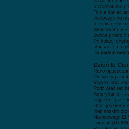
na palach i poc
motorówkami prz
To nie koniec at
wskoczyć do mag
metrów głębokoś
Wieczorem w Pla
owoce prosto z 
Po kolacji chęt
słuchanie muzyk
To będzie niez
Dzień 8: Cie
Rano opuszczamy
Pierwszy przyst
tego kolonialne
Podziwiać też b
Amerykanie – uc
najpiękniejsze d
Dalej jedziemy n
niebiańskim oto
Narodowego El N
Trinidad (UNES
Po południu zak