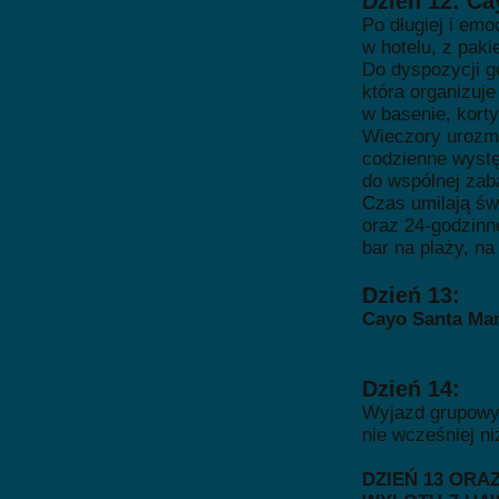
Dzień 12: Ca
Po długiej i em
w hotelu, z paki
Do dyspozycji g
która organizuje
w basenie, korty
Wieczory urozma
codzienne wystę
do wspólnej zab
Czas umilają św
oraz 24-godzinne
bar na plaży, n
Dzień 13:
Cayo Santa Mar
Dzień 14:
Wyjazd grupowy
nie wcześniej ni
DZIEŃ 13 ORA