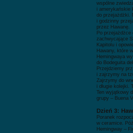
wspólne zwiedza
i amerykańskie 
do przejażdżki.
i godzinny prze
przez Hawanę.
Po przejażdżce 
zachwycające S
Kapitolu i opow
Hawany, które wp
Hemingwaya wypi
do Bodeguita de
Przejdziemy prz
i zajrzymy na tz
Zajrzymy do wnę
i długie kolejki.
Ten wyjątkowy d
grupy – Buena Vi
Dzień 3: Haw
Poranek rozpocz
w ceramice. Późn
Hemingway – Fin