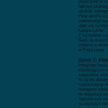
przystanek to st
fabrykę lokalneg
alkoholi, którego
Pinar del Rio to
codziennego życ
udać się na lody
Kubańczyków – C
Z zachodniej cz
Świń, do miejsc
zrobimy w okoli
w Playa Larga.
Dzień 7: Pół
Półwysep Zapata
interesujących o
znajdziemy wiecz
To raj dla obser
rozpoczniemy wc
Następnie odwie
do degustacji kr
Tajemniczym mi
na wioskach ind