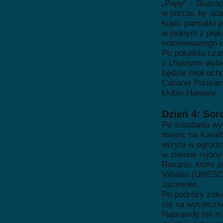
„Papy” – Guara
w porcie, by ud
kupić pamiątki 
w jednym z pięk
nominowanego do
Po południu cz
z chętnymi wybi
będzie miał och
Cabaret Parisie
klubie Hawany.
Dzień 4: Sor
Po śniadaniu wy
miejsc na Karai
wizyta w ogrodz
w zielone rejony
Rosario, które 
Viñales (UNESC
Jazmines.
Po podróży zakw
się na wycieczk
Naprawdę nie ma