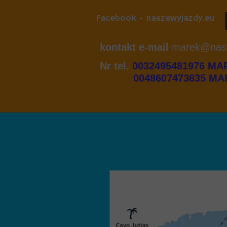
Facebook - naszewyjazdy.eu
kontakt e-mail
marek@nasz
Nr tel.
0032495481976 MA
0048607473635 MAR