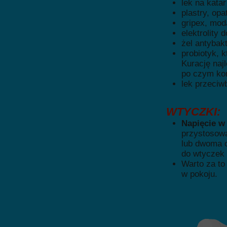
lek na katar
plastry, opa
gripex, moda
elektrolity
żel antybak
probiotyk, 
Kurację naj
po czym ko
lek przeciw
WTYCZKI:
Napięcie w
przystosow
lub dwoma c
do wtyczek 
Warto za to
w pokoju.