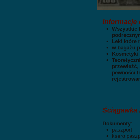
Informacje
Wszystkie 
podręczny
Leki które
w bagażu 
Kosmetyki 
Teoretyczni
przewieźć,
pewności l
rejestrowa
Ściągawka 
Dokumenty:
paszport
ksero paszp