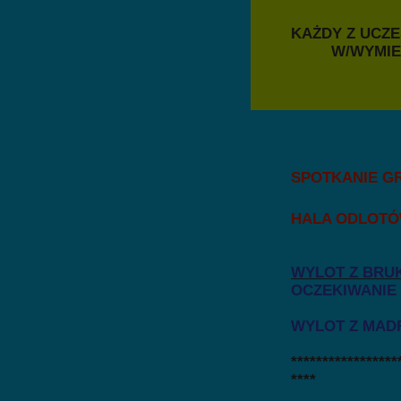
KAŻDY Z UCZ
W/WYMIENIO
SPOTKANIE G
HALA ODLOTÓ
ODPR
WYLOT Z BRUK
OCZEKIWANIE 
WYLOT Z MADR
*****************
****