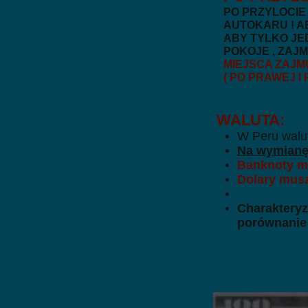
PO PRZYLOCIE
AUTOKARU ! A
ABY TYLKO JED
POKOJE , ZAJ
MIEJSCA ZAJM
( PO PRAWEJ I
WALUTA:
W Peru walut
Na wymianę 
Banknoty m
Dolary muszą
Charakteryz
porównanie