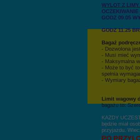
WYLOT Z LIMY 
OCZEKIWANIE 
GODZ 09.05 W
GODZ 11.25 B
Bagaż podręcz
- Dozwolona jes
- Musi mieć wym
- Maksymalna w
- Może to być t
spełnia wymaga
- Wymiary bagaż
Limit wagowy d
bagażu to: Sze
KAŻDY UCZEST
będzie miał oso
przyjazdu. Wiec
PO PRZYLO