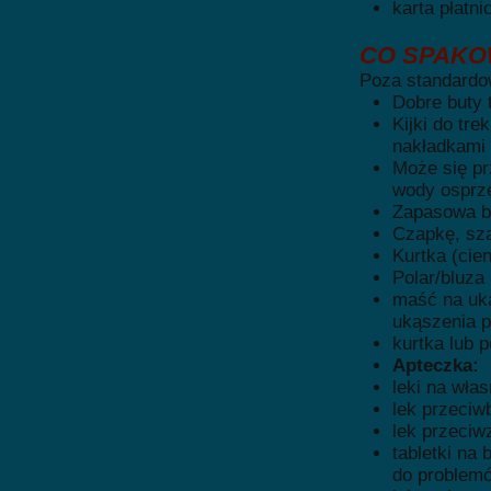
karta płatni
CO SPAKO
Poza standard
Dobre buty t
Kijki do tr
nakładkami 
Może się p
wody osprz
Zapasowa ba
Czapkę, sza
Kurtka (cie
Polar/bluza
maść na uką
ukąszenia p
kurtka lub
Apteczka:
leki na wła
lek przeciw
lek przeciw
tabletki na
do problem