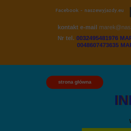
Facebook - naszewyjazdy.eu
kontakt e-mail
marek@nasz
Nr tel.
0032495481976 MA
0048607473635 MAR
strona główna
IN