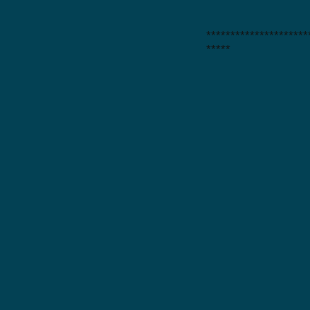
*********************
*****