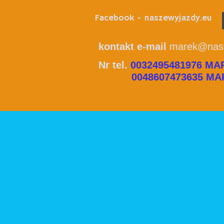
Facebook - naszewyjazdy.eu
kontakt e-mail
marek@nasz
Nr tel.
0032495481976 MA
0048607473635 MAR