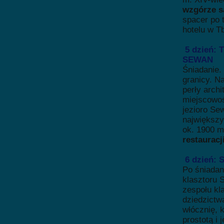
wzgórze 
spacer po t
hotelu w Tbi
5 dzień: 
SEWAN
Śniadanie.
granicy. N
perły arch
miejscowoś
jezioro Sew
największy
ok. 1900 m
restauracj
6 dzień:
Po śniadan
klasztoru 
zespołu kl
dziedzict
włócznię, 
prostotą i 