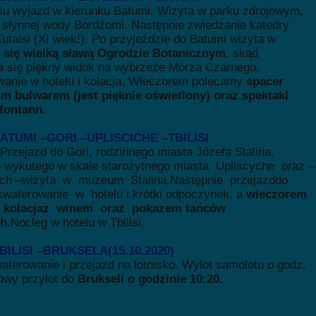
iu wyjazd w kierunku Batumi. Wizyta w parku zdrojowym,
 słynnej wody Bordżomi. Następnie zwiedzanie katedry
utaisi (XI wiek!). Po przyjeździe do Batumi wizyta w
 się wielką sławą Ogrodzie Botanicznym
, skąd
a się piękny widok na wybrzeże Morza Czarnego.
anie w hotelu i kolacja. Wieczorem polecamy
spacer
kim
bulwarem (jest pięknie oświetlony) oraz spektakl
fontann.
BATUMI –GORI –UPLISCICHE –TBILISI
 Przejazd do Gori, rodzinnego miasta Józefa Stalina.
 wykutego w skale starożytnego miasta Upliscyche oraz –
ych –wizyta w muzeum Stalina.Następnie przejazddo
akwaterowanie w hotelu i krótki odpoczynek, a
wieczorem
 kolacjaz winem oraz pokazem tańców
h.
Nocleg w hotelu w Tbilisi.
TBILISI –BRUKSELA(15.10.2020)
terowanie i przejazd na lotnisko. Wylot samolotu o godz.
owy przylot do
Brukseli o godzinie 10:20
.