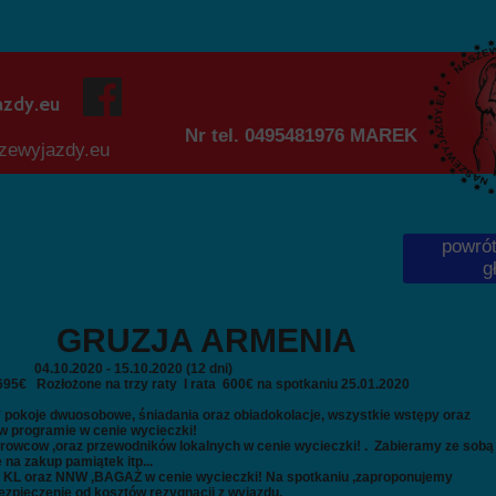
azdy.eu
ontakt-fr
Nr tel. 0495481976 MAREK
ewyjazdy.eu
powrót
g
GRUZJA ARMENIA
0 - 15.10.2020 (12 dni)
5€
Rozłożone na trzy raty I rata 600€ na spotkaniu 25.01.2020
** pokoje dwuosobowe, śniadania oraz obiadokolacje, wszystkie wstępy oraz
 w programie w cenie wycieczki!
ierowcow ,oraz przewodników lokalnych w cenie wycieczki! . Zabieramy ze sobą
 na zakup pamiątek itp...
 KL oraz NNW ,BAGAŻ w cenie wycieczki! Na spotkaniu ,zaproponujemy
zpieczenie od kosztów rezygnacji z wyjazdu.