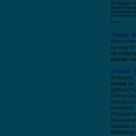
Ta opcja jest 
tej polisy na s
Zapisani na te
***********
****
1dzień: B
Wylot samo
transfer d
do tradycy
potraw
i 
2 dzień: T
Śniadanie,
linową na 
(głównej t
stolicę Gr
malutka ce
Narodowe, 
Przejazd do
światoweg
miastem koś
Kolacja gr