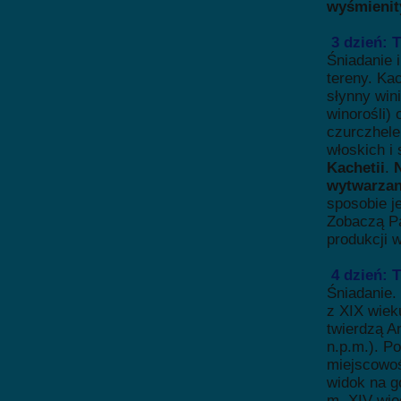
wyśmienit
3 dzień: 
Śniadanie 
tereny. Kac
słynny wini
winorośli)
czurczhel
włoskich i
Kachetii
.
N
wytwarzan
sposobie j
Zobaczą Pa
produkcji w
4 dzień:
Śniadanie.
z XIX wiek
twierdzą A
n.p.m.). P
miejscowoś
widok na g
m. XIV-wie