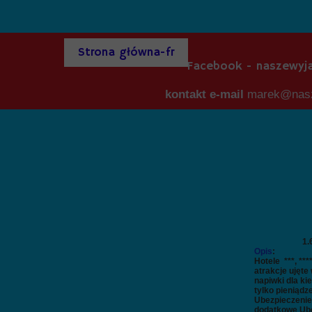
Strona główna-fr
Facebook - naszewyj
Strona główna-fr
O nas-fr
Galeria-fr
K
kontakt e-mail
marek@nasz
04.10.202
1.69
Opis
:
Hotele ***, **
atrakcje ujęte
napiwki dla k
tylko pieniądze
Ubezpieczenie
dodatkowe Ube