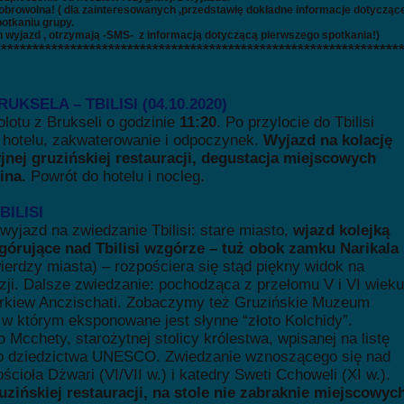
dobrowolna! ( dla zainteresowanych ,przedstawię dokładne informacje dotycząc
potkaniu grupy.
n wyjazd ,
otrzymają -SMS- z informacją dotyczącą pierwszego spotkania!)
****************************************************************
RUKSELA – TBILISI (04.10.2020)
lotu z Brukseli o godzinie
11:20
. Po przylocie do Tbilisi
o hotelu, zakwaterowanie i odpoczynek.
Wyjazd na kolację
jnej gruzińskiej restauracji, degustacja miejscowych
wina.
Powrót do hotelu i nocleg.
BILISI
 wyjazd na zwiedzanie Tbilisi: stare miasto,
wjazd kolejką
górujące nad Tbilisi wzgórze – tuż obok zamku Narikala
wierdzy miasta) – rozpościera się stąd piękny widok na
uzji. Dalsze zwiedzanie: pochodząca z przełomu V i VI wieku
rkiew Anczischati. Zobaczymy też Gruzińskie Muzeum
w którym eksponowane jest słynne “złoto Kolchidy”.
 Mcchety, starożytnej stolicy królestwa, wpisanej na listę
o dziedzictwa UNESCO. Zwiedzanie wznoszącego się nad
cioła Dżwari (VI/VII w.) i katedry Sweti Cchoweli (XI w.).
uzińskiej restauracji, na stole nie zabraknie miejscowyc