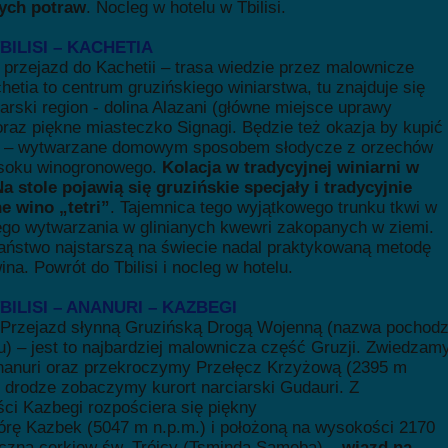
ych potraw
. Nocleg w hotelu w Tbilisi.
TBILISI – KACHETIA
i przejazd do Kachetii – trasa wiedzie przez malownicze
hetia to centrum gruzińskiego winiarstwa, tu znajduje się
arski region - dolina Alazani (główne miejsce uprawy
 oraz piękne miasteczko Signagi. Będzie też okazja by kupić
e – wytwarzane domowym sposobem słodycze z orzechów
 soku winogronowego.
Kolacja w tradycyjnej winiarni w
a stole pojawią się gruzińskie specjały i tradycyjnie
e wino „tetri”
. Tajemnica tego wyjątkowego trunku tkwi w
ego wytwarzania w glinianych kwewri zakopanych w ziemi.
ństwo najstarszą na świecie nadal praktykowaną metodę
ina. Powrót do Tbilisi i nocleg w hotelu.
 TBILISI – ANANURI – KAZBEGI
 Przejazd słynną Gruzińską Drogą Wojenną (nazwa pochodz
u) – jest to najbardziej malownicza część Gruzji. Zwiedzam
nanuri oraz przekroczymy Przełęcz Krzyżową (2395 m
o drodze zobaczymy kurort narciarski Gudauri. Z
ci Kazbegi rozpościera się piękny
órę Kazbek (5047 m n.p.m.) i położoną na wysokości 2170
czną cerkiew św. Trójcy (Tsminda Sameba) –
wjazd na