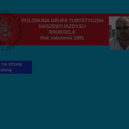
POLONIJNA GRUPA TURYSTYCZNA
NASZEWYJAZDY.EU
BRUKSELA
Rok założenia 1991
 na stronę
łówną