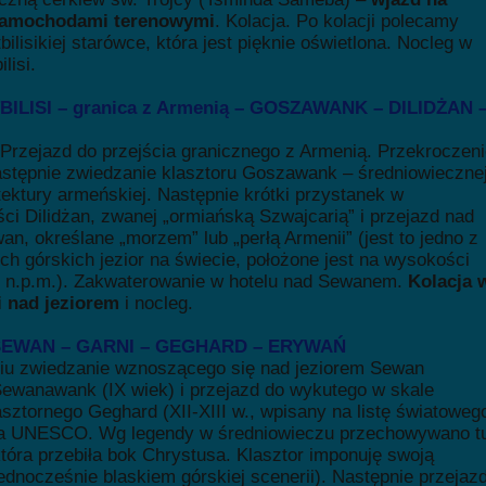
samochodami terenowymi
. Kolacja. Po kolacji polecamy
bilisikiej starówce, która jest pięknie oświetlona. Nocleg w
lisi.
TBILISI – granica z Armenią – GOSZAWANK – DILIDŻAN 
 Przejazd do przejścia granicznego z Armenią. Przekroczen
astępnie zwiedzanie klasztoru Goszawank – średniowieczne
itektury armeńskiej. Następnie krótki przystanek w
ci Dilidżan, zwanej „ormiańską Szwajcarią” i przejazd nad
an, określane „morzem” lub „perłą Armenii” (jest to jedno z
ch górskich jezior na świecie, położone jest na wysokości
 n.p.m.). Zakwaterowanie w hotelu nad Sewanem.
Kolacja 
i nad jeziorem
i nocleg.
 SEWAN – GARNI – GEGHARD – ERYWAŃ
iu zwiedzanie wznoszącego się nad jeziorem Sewan
Sewanawank (IX wiek) i przejazd do wykutego w skale
asztornego Geghard (XII-XIII w., wpisany na listę światoweg
wa UNESCO. Wg legendy w średniowieczu przechowywano t
która przebiła bok Chrystusa. Klasztor imponuję swoją
jednocześnie blaskiem górskiej scenerii). Następnie przejaz