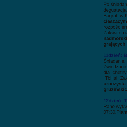
Po śniadan
degustacja
Bagrati w K
cieszącym
rozpościer
Zakwaterow
nadmors
grających 
11dzień: 
Śniadanie.
Zwiedzanie
dla chętn
Tbilisi. Z
uroczysta
gruzińskic
12dzień: 
Rano wykwa
07:30.Plan